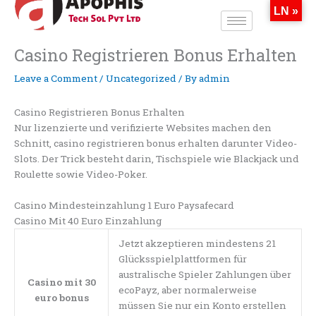
Skip
LN »
to
content
Casino Registrieren Bonus Erhalten
Leave a Comment
/
Uncategorized
/ By
admin
Casino Registrieren Bonus Erhalten
Nur lizenzierte und verifizierte Websites machen den
Schnitt, casino registrieren bonus erhalten darunter Video-
Slots. Der Trick besteht darin, Tischspiele wie Blackjack und
Roulette sowie Video-Poker.
Casino Mindesteinzahlung 1 Euro Paysafecard
Casino Mit 40 Euro Einzahlung
Jetzt akzeptieren mindestens 21
Glücksspielplattformen für
australische Spieler Zahlungen über
Casino mit 30
ecoPayz, aber normalerweise
euro bonus
müssen Sie nur ein Konto erstellen