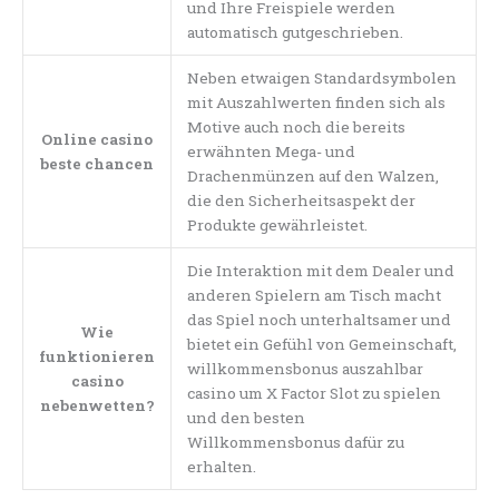
und Ihre Freispiele werden
automatisch gutgeschrieben.
Neben etwaigen Standardsymbolen
mit Auszahlwerten finden sich als
Motive auch noch die bereits
Online casino
erwähnten Mega- und
beste chancen
Drachenmünzen auf den Walzen,
die den Sicherheitsaspekt der
Produkte gewährleistet.
Die Interaktion mit dem Dealer und
anderen Spielern am Tisch macht
das Spiel noch unterhaltsamer und
Wie
bietet ein Gefühl von Gemeinschaft,
funktionieren
willkommensbonus auszahlbar
casino
casino um X Factor Slot zu spielen
nebenwetten?
und den besten
Willkommensbonus dafür zu
erhalten.