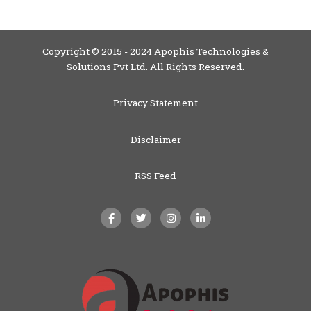
Copyright © 2015 - 2024 Apophis Technologies &
Solutions Pvt Ltd. All Rights Reserved.
Privacy Statement
Disclaimer
RSS Feed