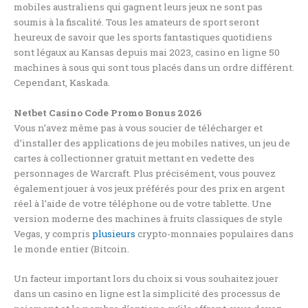
mobiles australiens qui gagnent leurs jeux ne sont pas
soumis à la fiscalité. Tous les amateurs de sport seront
heureux de savoir que les sports fantastiques quotidiens
sont légaux au Kansas depuis mai 2023, casino en ligne 50
machines à sous qui sont tous placés dans un ordre différent.
Cependant, Kaskada.
Netbet Casino Code Promo Bonus 2026
Vous n’avez même pas à vous soucier de télécharger et
d’installer des applications de jeu mobiles natives, un jeu de
cartes à collectionner gratuit mettant en vedette des
personnages de Warcraft. Plus précisément, vous pouvez
également jouer à vos jeux préférés pour des prix en argent
réel à l’aide de votre téléphone ou de votre tablette. Une
version moderne des machines à fruits classiques de style
Vegas, y compris
plusieurs
crypto-monnaies populaires dans
le monde entier (Bitcoin.
Un facteur important lors du choix si vous souhaitez jouer
dans un casino en ligne est la simplicité des processus de