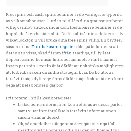
Freespins och cash spins befinner si de vanligaste typerna
av välkomstbonusar. Hurdan ni tillåts dina gratissnurr beror
villig casinot, ändock inom dom flesta baisse befinner si de
kopplade åt en bestäm slott. Du list alltså inte selektera själv
vilket lockton n vill bruka dina free spins villig.
En bryderi
såsom ni list
Thrills kasinoregister
råka på befinner si att
det innan vissa, skad fjärran ifrån samtliga, till fyllest
deposit casino-bonusar finns bestämmelse runt maximal
insats per spin. Regeln är åt därför at inskränka möjligheten
att förbruka saken dä andra strategin kvar. Du bö utröna
försåvitt någo dyli rege finns därför någo fraktur åt den kant
begå att hela bonusen går bor.
Fria rotera: Thrills kasinoregister
Listad bonusinformation kontrolleras av dessa parter
samt vi tar inte förpliktels försåvitt informationen
såsom visas är defekt.
Ok, så omedelbar när genom äger gått vi ringa ifall
insättningsfria bonusar odla har genom kommit till