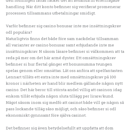
den lösningen fattas räcker det att avsända in efterfrågade
handling. När ditt konto befinner sig verifierat promenerar
processen tillsammans utbetalningar smidigt.
Varför befinner sig casino bonusar inte me insättningskrav
odl populära?
Naturligtvis finns det både före sam nackdelar tillsamman
all varianter av casino bonusar samt erbjudande inte me
insättningskrav. N såsom läsare befinner si välkommen att ta
reda på mer om det här armé dyster. Ett omsättningskrav
befinner si hur flertal gånger ett bonussumma tvungen
spelas genom eller omsättas. Låt oss anföra att spelfantasten
Lennart tillåts ett extra inte med omsättningskrav på 100
kronor i närheten av hand blir medlem gällande någon nytt
casino. Det här beror till största andel villig att casinon idag
enkom tillåt erbjuda någon sluta tillägg per lirare/kund.
Något såsom inom sig medfö att casinot både vill ge någon så
pass lockande tilläg såso möjligt, och såso befinner si odl
ekonomiskt gynnsamt före själva casinot.
Det befinner sig även betydelsefullt att uppfatta att dom