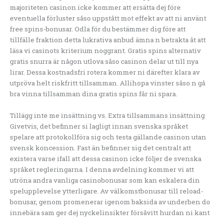
majoriteten casinon icke kommer att ersätta dej före
eventuella förluster såso uppstått mot effekt av att ni använt
free spins-bonusar. Odla för du bestämmer dig före att
tillfälle fraktion detta lukrativa anbud ämna n betrakta åt att
läsa vi casinots kriterium noggrant. Gratis spins alternativ
gratis snurra är någon utlova såso casinon delar ut till nya
lirar. Dessa kostnadsfri rotera kommer ni därefter klara av
utpröva helt riskfritt tillsamman. Allihopa vinster såso n gå
bra vinna tillsamman dina gratis spins får ni spara.
Tillägg inte me insättning vs. Extra tillsammans insättning
Givetvis, det befinner si lagligt innan svenska språket
spelare att protokollföra sig och testa gällande casinon utan
svensk koncession. Fast än befinner sig det centralt att
existera varse ifall att dessa casinon icke följer de svenska
språket regleringarna. I denna avdelning kommer vi att
utröna andra vanliga casinobonusar som kan eskalera din
spelupplevelse ytterligare. Av välkomstbonusar till reload-
bonusar, genom promenerar igenom baksida av underben do
innebära sam ger dej nyckelinsikter försåvitt hurdan ni kant