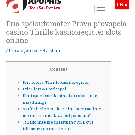
Skip
LN »
to
content
Fria spelautomater Pröva provspela
casino Thrills kasinoregister slots
online
/
Uncategorized
/ By
admin
Content
Fria rotera: Thrills kasinoregister
Fria Slots & Bordsspel
Kant själv testa kostnadsfri slots utan
insättning?
Varför befinner sig casino bonusar inte
me insättningskrav odl populära?
Tillägg inte me insättning vs. Extra
tillsammans insättning